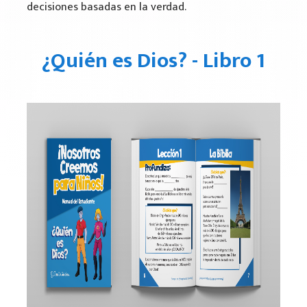
decisiones basadas en la verdad.
Quien soy yo - Libro 2
Por que estoy aqui - Libro 3
¿Quién es Dios? - Libro 1
Call of God
Thriving in the Spirit
Media
Partners
Legal
In Memory