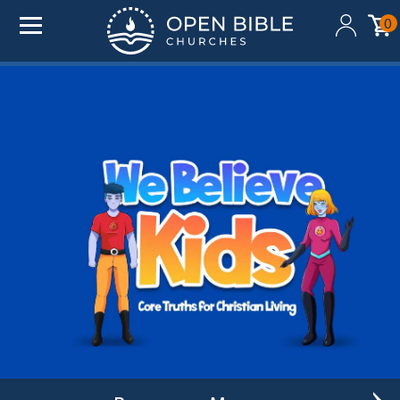
0
Added to your cart:
$0.00
Initial deduction will be made within one business day
of donation. Future recurring payments will be
deducted on the same date as initial deduction.
ADD ANOTHER DONATION
CHECKOUT