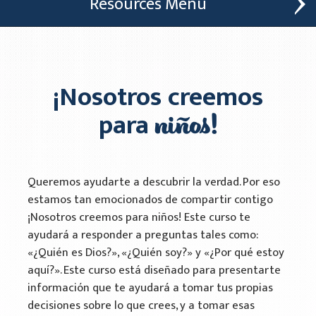
Resources
Message Online
Open Bible Manual
¡Nosotros creemos
Acquire
niños!
para
Informational Materials
Training Materials
Queremos ayudarte a descubrir la verdad. Por eso
estamos tan emocionados de compartir contigo
We Believe
¡Nosotros creemos para niños! Este curso te
Nosotros Creemos
ayudará a responder a preguntas tales como:
«¿Quién es Dios?», «¿Quién soy?» y «¿Por qué estoy
We Believe for Kids
aquí?». Este curso está diseñado para presentarte
Nosotros Creemos para Ninos
información que te ayudará a tomar tus propias
decisiones sobre lo que crees, y a tomar esas
Quien es Dios - Libro 1