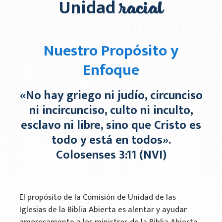
racial
Unidad
Leadership Development
Church Plants
Nuestro Propósito y
Chaplain Ministries
Enfoque
Multi-Ethnic Focus
«No hay griego ni judío, circunciso
2026 Conferencia Nacional Hispana
ni incircunciso, culto ni inculto,
esclavo ni libre, sino que Cristo es
Racial Unity
todo y está en todos».
Unidad Racial
Colosenses 3:11 (NVI)
Humanitarian Aid
Church & Minister Care
El propósito de la Comisión de Unidad de las
Mission Venture Plan
Iglesias de la Biblia Abierta es alentar y ayudar
amorosamente a los ministros de la Biblia Abierta