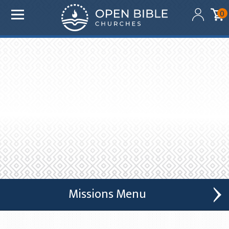
Added to your cart:
0
$0.00
Initial deduction will be made within one business day
of donation. Future recurring payments will be
deducted on the same date as initial deduction.
ADD ANOTHER DONATION
CHECKOUT
Missions
Global Outreach